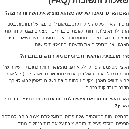
אלות ותשובות (FAQ)
אם הארגון מאבד שליטה כשהוא מוציא את השירות החוצה?
פוך הוא. השליטה מתהדקת. במקום להסתמך על תחושות בטן,
נהלה מקבלת דוחות תקופתיים ברורים המציגים מגמות, חריגות
ציב ודירוג בטיחות. ההחלטות האסטרטגיות תמיד נשארות בידי
רגון, אנו מספקים את הדאטה וההמלצות ליישום.
יך מתבצעת התקשורת ביומיום מול הנהגים בחברה?
צין מטעמנו הופך לחלק אורגני מהארגון. הוא הכתובת הישירה של
הגים לכל בעיה, פועל דרך ערוצי התקשורת הארגוניים (מייל ארגוני,
וצות וואטסאפ) ומקיים נוכחות פיזית בשטח באופן קבוע לצורך
רכות ובדיקות רכבים.
אם השירות מותאם אישית לחברות עם מספר סניפים ברחבי
ארץ?
חלט. צוות המומחים שלנו פרוס ומסוגל לתת מענה רוחבי למספר
יפים ומוקדי פעילות, תוך שמירה על אחידות בנהלים מחד,