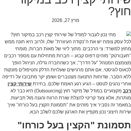
וץ?
מרץ 27, 2026
ל עסק צומח יש את ה"נקודה העיוורת" שלו, ולרוב היא חונה ממש
וץ למשרד: צי הרכבים. מתוך ליווי של מאות חברות, מומחי
עבורטק" מזהים דפוס קבוע – חברות מתחילות עם מספר רכבים
ומצם המנוהל "על הדרך", אך כשהחברה גדלה, הניהול הופך
אוס לוגיסטי. אם אתם מרגישים שעלויות הדלק והטיפולים מזנקות
א הסבר, שדוחות התנועה מצטברים ושזמן יקר מתבזבז על רדיפה
רי נהגים לטסט – הגיע רגע האמת שלכם. בחירת
שירותי קצין
כב
מקצועיים במודל של מיקור חוץ (Outsourcing) היא כבר לא
תרות, אלא צעד קריטי להצלת שורת הרווח והגנה מול תביעות.
אמר זה נסביר איך מזהים את "תסמונת הקצין בעל כורחו" ואיך
רות חיצוני נכון מקפיץ את הארגון שלכם לשלב הבא.
סמונת "הקצין בעל כורחו"