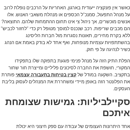
שר אין פונקציה ייעודית בארגון, האחריות על הרכבים נופלת לרוב
 מנהל התפעול, סמנכ"ל הכספים או מנהלת משאבי האנוש. אלו
שים מוכשרים, אך ניהול צי אינו תחום ההתמחות שלהם. התוצאה?
 מכבים שריפות. רכב שנכנס למוסך מטופל רק כדי "לחזור לכביש"
א בקרת מחירים, תאונות נסגרות מול חברות הליסינג
שתתפויות עצמיות מנופחות, ואף אחד לא בודק באמת אם הנהג
יר לנהיגה על פי חוק.
לת התיק הזה על מנהל פנימי פוגעת בתפוקה שלו בתפקידו
קורי, חושפת את החברה לסיכונים פליליים ומייצרת חור שחור
תקציב. השקעה במודל של
קצין בטיחות בתעבורה עצמאי
פותרת
 הפלונטר הזה באופן מיידי ומשחררת את המנהלים לעסוק בליבת
עסקים.
קיילביליות: גמישות שצומחת
יתכם
ד היתרונות העצומים של עבודה עם ספק חיצוני היא יכולת