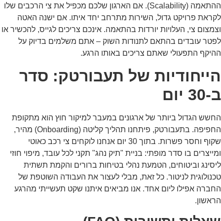
ההתאמה (Scalability). אם הארגון שלכם מכפיל את צי הרכבים שלו
ראת פרויקט גדול, השירות מתרחב יחד איתו. אם ישנה האטה
מצום צי, העלויות יורדות בהתאמה. אינכם צריכים לגייס, להכשיר או
טר עובדים בהתאם לתנודות השוק – אתם משלמים בדיוק על
יקף התפעולי שאתם צריכים באותו הרגע.
ייחודיות של תעבורטק: סדר
3 יום
שש הגדול ביותר של ארגונים במעבר למיקור חוץ הוא מתקופת
החפיפה. בתעבורטק, פיתחנו תהליך קליטה (Onboarding) מהיר,
שקוף וחסר פשרות. בתוך 30 יום אנחנו לוקחים צי רכב כאוטי
ייצרים בו סדר מופתי: בניית "תיק נהג" תקני לכל עובד, מיפוי חוזי
סינג וביטוחים, הטמעת נהלי בטיחות ברורים והקמת תשתית
נולוגית לניטור. כל זאת, מבלי לעצור את העבודה השוטפת של
ברה אפילו ליום אחד. אנו מביאים איתנו שקט תעשייתי מהרגע
אשון.