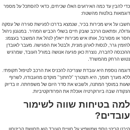
י להבין עד כמה האירועים האלו שכיחים, כדאי להסתכל על מספר
וגמאות בולטות מהשטח:
בו על איש מכירות בכיר, שנמצא בדרכו לפגישת סגירה של עסקה
ולה, ופתאום הרכב שובק חיים בשולי הכביש המהיר. במנגנון ניהול
ר או מסורבל, אותו איש מכירות ייאלץ לנהל את המשבר בעצמו:
זמין גרר, לנסות לארגן מונית, ולבטל את הפגישה. מעבר לאובדן
כנסה לחברה, נוצרת כאן פגיעה אנושה במורל העובד, שמרגיש
טוש הרחק מהמשרד.
גמה נוספת היא עובדת שצריכה להכניס את הרכב לטיפול תקופתי.
א מערך תומך, היא תצטרך "לחתוך" מוקדם מהעבודה, לשרוף
ות במוסך המתנה, ולשבש את סדר היום של משפחתה. זו בדיוק
קודה שבה ביורוקרטיה אוכלת את הפרודוקטיביות.
מה בטיחות שווה לשימור
ובדים?
בט קריטי נוסף שמשפיע על חוויית העובד הוא תחושת הביטחון