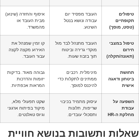
טיפולים
העובד מפסיד יום
איסוף והחזרה (שינוע)
תקופתיים
עבודה ונושא בנטל
מבית העובד או
(טסט, מוסך)
השינוע.
מהמשרד.
טיפול במצבי
העובד מתנהל לבד מול
קו זמין שמנהל את
חירום
מוקדי גרירה וביטוח
האירוע מקצה לקצה
(תאונה/תקלה)
תוך בזבוז שעות.
עבור העובד.
תחושת
מינימלית. רכבים
גבוהה מאוד. בדיקות
ביטחון ודאגה
ממתינים לתקלות כדי
יזומות והדרכות
אישית
להיכנס למוסך.
המראות אכפתיות.
השפעה על
עיסוק מתמיד בכיבוי
שקט תפעולי מלא,
עבודת
שריפות, תלונות
מיקוד בפיתוח ארגוני
מחלקת ה-HR
ותסכולי עובדים.
וגיוס טאלנטים.
אלות ותשובות בנושא חוויית