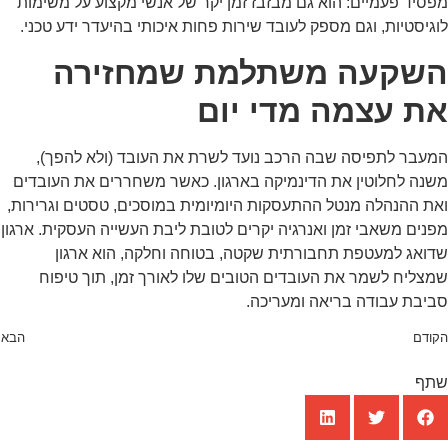
סיד פעמיים: הוא גם מבזבז זמן יקר של אנשי מקצוע על משימות
גיסטיות, וגם מספק לעובד שירות פחות איכותי בהיעדר ידע טכני.
שקעה משתלמת שמחזירה
ת עצמה מדי יום
עבר לתפיסה שבה הרכב נועד לשרת את העובד (ולא להפך),
נה לחלוטין את הדינמיקה בארגון. כאשר משחררים את העובדים
ת ההנהלה מנטל ההתעסקות היומיומית במוסכים, טסטים וגרירות,
נים משאבי זמן ואנרגיה יקרים לטובת ליבת העשייה העסקית. ארגון
ואג למעטפת תחבורתית שקטה, בטוחה וחלקה, הוא ארגון
צליח לשמר את העובדים הטובים שלו לאורך זמן, תוך טיפוח
יבת עבודה בריאה ומעריכה.
ודם
הבא
תף