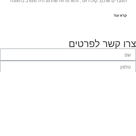
העובדים שלכם, קולו רועד, והוא מדווח שהרגע היה מעורב בתאונת
קרא עוד
רו קשר לפרטים
תחזרו אלי
050-215900