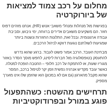
חלום על רכב צמוד למציאות
ל ביורוקרטיה
בפגישות מול מנהלות ומנהלי משאבי אנוש (HR), אנחנו מזהים דפוס
זר. הם משקיעים משאבים אדירים ברווחה, ימי גיבוש, וסביבת
ודה ארגונומית. ובכל זאת, התלונות החוזרות ונשנות ביותר
גיעות לשולחנם נוגעות דווקא לניהול הרכבים.
חינת העובד, הרכב אמור פשוט לעבוד. ברגע שהוא נדרש
תעסק בטופסולוגיה מול חברות ליסינג, לחפש מוסך הסדר באזור
וריו שעות, או להתמקח על רכב חלופי – ההטבה הופכת למטלה.
שר עובד מקדיש אנרגיה נפשית וזמן יקר לטיפול ברכב, המסר
וא מקבל מהארגון (גם אם לא במכוון) הוא שהזמן שלו אינו מוערך
ספיק.
רחישים מהשטח: כשהתפעול
וגע במורל ובפרודוקטיביות