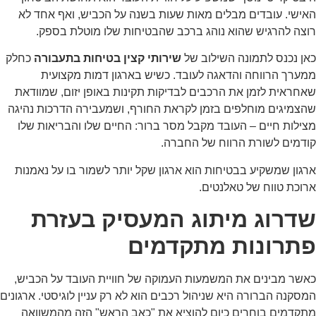
ישי. עובדים מבלים מאות שעות בשנה על הכביש, ואף אחד לא
צה להרגיש שהוא נוהג ברכב שהבטיחות שלו מוטלת בספק.
ן נכנס לתמונה השילוב של
שירותי קצין בטיחות בתעבורה
כחלק
ערך הרווחה והדאגה לעובד. כשיש בארגון דמות מקצועית
חראית לזמן את הרכבים לבדיקות תקינות באופן יזום, שמוודאת
צמיגים מוחלפים בזמן לקראת החורף, ושמעבירה הדרכות נהיגה
ילות חיים – העובד מקבל מסר ברור: החיים שלו והבריאות שלו
ודמים לשורת הרווח של החברה.
גון שמשקיע בבטיחות הוא ארגון שקל יותר לשמור בו על נאמנות
וכת טווח של טאלנטים.
דרוג מיתוג המעסיק בעזרת
תרונות מתקדמים
שר מבינים את המשמעות העמוקה של חוויית העובד על הכביש,
סקנה הברורה היא שניהול רכבים הוא לא רק עניין לוגיסטי. ארגונים
קדמים בוחרים כיום להוציא את "כאב הראש" הזה מהמשוואה