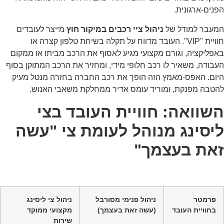
נים-ארגונית.
מעבר למודל של
ניהול ציי רכבים במיקור חוץ
מייצר לעובדים
חוויית "VIP". העובד מדווח על תקלה בשיחת טלפון קצרה או
פליקציה, וגורם מקצועי מגיע לאסוף את הרכב מביתו או ממקום
בודה, משאיר לו רכב חלופי מידי, ומחזיר את הרכב המתוקן בסוף
יום. האפס-מאמץ הזה הופך את רכב החברה בחזרה מנטל מעיק
טבה מפנקת, ומוריד עומס אדיר ממחלקת משאבי האנוש.
שוואה: חוויית העובד בצי
יסינג מנוהל לעומת צי "עשה
את בעצמך"
פרמטר
ניהול פנימי מסורבל
ניהול צי ליסינג
בחוויית העובד
(עשה זאת בעצמך)
מקצועי ממוקד
שירות