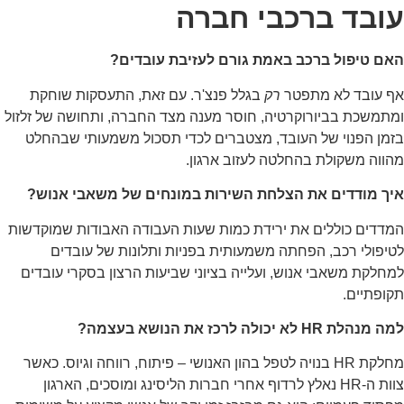
ובד ברכבי חברה
אם טיפול ברכב באמת גורם לעזיבת עובדים?
ף עובד לא מתפטר
רק
בגלל פנצ'ר. עם זאת, התעסקות שוחקת
תמשכת בביורוקרטיה, חוסר מענה מצד החברה, ותחושה של זלזול
מן הפנוי של העובד, מצטברים לכדי תסכול משמעותי שבהחלט
ווה משקולת בהחלטה לעזוב ארגון.
יך מודדים את הצלחת השירות במונחים של משאבי אנוש?
דדים כוללים את ירידת כמות שעות העבודה האבודות שמוקדשות
יפולי רכב, הפחתה משמעותית בפניות ותלונות של עובדים
חלקת משאבי אנוש, ועלייה בציוני שביעות הרצון בסקרי עובדים
ופתיים.
מנהלת HR לא יכולה לרכז את הנושא בעצמה?
מחלקת HR בנויה לטפל בהון האנושי – פיתוח, רווחה וגיוס. כאשר
צוות ה-HR נאלץ לרדוף אחרי חברות הליסינג ומוסכים, הארגון