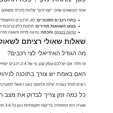
אחד הנושאים שהכי "שורפים" עלויות (תרתי משמע) ה
בחרו רכבים חסכוניים
: לא, הרכבים החשמליי
בצעו השוואות מחירים
: תחנות דלק קרובות זול
נהיגה בטוחה
וחכמה
: נהיגה פזיזה והאצה מה
שאלות שאולי רציתם לשאול 
מה הגודל האידיאלי לצי רכבים?
זה תלוי. אם יש לכם עסק קטן, צי של 2-4 רכבים יספיק. לעומת זאת, חברה גדולה תצטרך מגוון רכבים שונים כדי לתמוך במגוון שירותים.
האם באמת יש צורך בתוכנה לניהול
רוצים לנהל בצורה יעילה ולחסוך כאב ראש? למערכת י
כל כמה זמן צריך לבדוק את מצב ה
שגרה היא המפתח. בדיקות תקופתיות כגון כל 3-6 חודשים הן חובה, במיוחד לגבי בלמים, שמן ודלק.